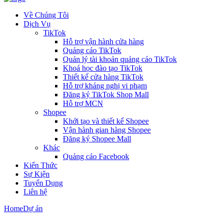
Về Chúng Tôi
Dịch Vụ
TikTok
Hỗ trợ vận hành cửa hàng
Quảng cáo TikTok
Quản lý tài khoản quảng cáo TikTok
Khoá học đào tạo TikTok
Thiết kế cửa hàng TikTok
Hỗ trợ kháng nghị vi phạm
Đăng ký TikTok Shop Mall
Hỗ trợ MCN
Shopee
Khởi tạo và thiết kế Shopee
Vận hành gian hàng Shopee
Đăng ký Shopee Mall
Khác
Quảng cáo Facebook
Kiến Thức
Sự Kiện
Tuyển Dụng
Liên hệ
Home
Dự án