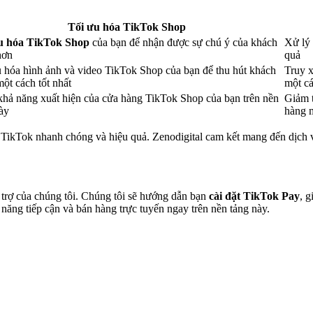
Tối ưu hóa TikTok Shop
u hóa TikTok Shop
của bạn để nhận được sự chú ý của khách
Xử lý
hơn
quả
 hóa hình ảnh và video TikTok Shop của bạn để thu hút khách
Truy x
ột cách tốt nhất
một c
hả năng xuất hiện của cửa hàng TikTok Shop của bạn trên nền
Giảm t
ày
hàng m
 TikTok nhanh chóng và hiệu quả. Zenodigital cam kết mang đến dịch vụ
 trợ của chúng tôi. Chúng tôi sẽ hướng dẫn bạn
cài đặt TikTok Pay
, 
 năng tiếp cận và bán hàng trực tuyến ngay trên nền tảng này.