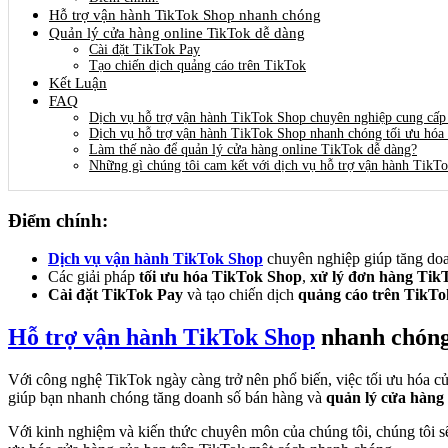
Hỗ trợ vận hành TikTok Shop nhanh chóng
Quản lý cửa hàng online TikTok dễ dàng
Cài đặt TikTok Pay
Tạo chiến dịch quảng cáo trên TikTok
Kết Luận
FAQ
Dịch vụ hỗ trợ vận hành TikTok Shop chuyên nghiệp cung cấp
Dịch vụ hỗ trợ vận hành TikTok Shop nhanh chóng tối ưu hóa 
Làm thế nào để quản lý cửa hàng online TikTok dễ dàng?
Những gì chúng tôi cam kết với dịch vụ hỗ trợ vận hành TikT
Điểm chính:
Dịch vụ vận hành TikTok Shop
chuyên nghiệp giúp tăng do
Các giải pháp
tối ưu hóa TikTok Shop
,
xử lý đơn hàng Tik
Cài đặt TikTok Pay
và tạo chiến dịch
quảng cáo trên TikTo
Hỗ trợ vận hành TikTok Shop
nhanh chón
Với công nghệ TikTok ngày càng trở nên phổ biến, việc tối ưu hóa cử
giúp bạn nhanh chóng tăng doanh số bán hàng và
quản lý cửa hàng
Với kinh nghiệm và kiến thức chuyên môn của chúng tôi, chúng tôi s