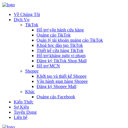
Về Chúng Tôi
Dịch Vụ
TikTok
Hỗ trợ vận hành cửa hàng
Quảng cáo TikTok
Quản lý tài khoản quảng cáo TikTok
Khoá học đào tạo TikTok
Thiết kế cửa hàng TikTok
Hỗ trợ kháng nghị vi phạm
Đăng ký TikTok Shop Mall
Hỗ trợ MCN
Shopee
Khởi tạo và thiết kế Shopee
Vận hành gian hàng Shopee
Đăng ký Shopee Mall
Khác
Quảng cáo Facebook
Kiến Thức
Sự Kiện
Tuyển Dụng
Liên hệ