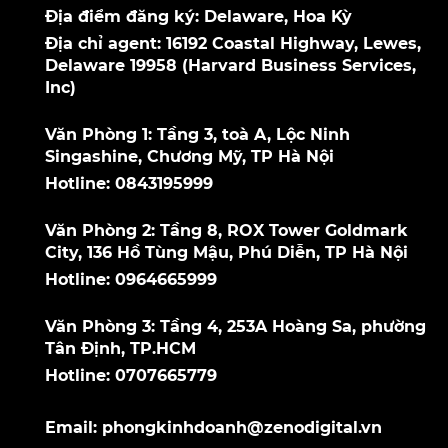
Địa điểm đăng ký: Delaware, Hoa Kỳ
Địa chỉ agent: 16192 Coastal Highway, Lewes,
Delaware 19958 (Harvard Business Services,
Inc)
Văn Phòng 1: Tầng 3, toà A, Lộc Ninh
Singashine, Chương Mỹ, TP Hà Nội
Hotline: 0843195999
Văn Phòng 2: Tầng 8, ROX Tower Goldmark
City, 136 Hồ Tùng Mậu, Phú Diễn, TP Hà Nội
Hotline: 0964665999
Văn Phòng 3: Tầng 4, 253A Hoàng Sa, phường
Tân Định, TP.HCM
Hotline: 0707665779
Email: phongkinhdoanh@zenodigital.vn