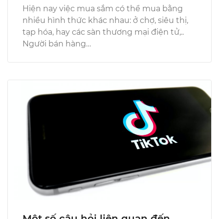
Hiện nay việc mua sắm có thể mua bằng
nhiều hình thức khác nhau: ở chợ, siêu thị,
tạp hóa, hay các sàn thương mại điện tử,..
Người bán hàng…
Một số câu hỏi liên quan đến