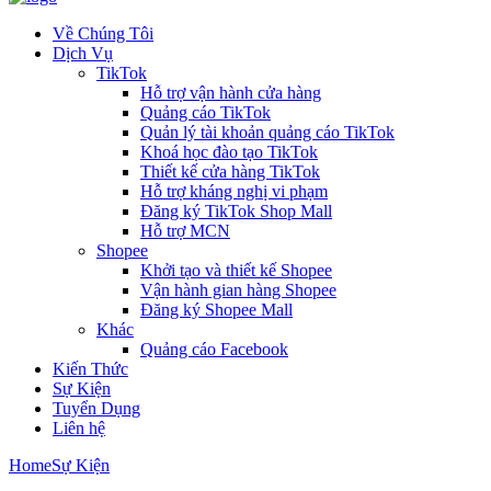
Về Chúng Tôi
Dịch Vụ
TikTok
Hỗ trợ vận hành cửa hàng
Quảng cáo TikTok
Quản lý tài khoản quảng cáo TikTok
Khoá học đào tạo TikTok
Thiết kế cửa hàng TikTok
Hỗ trợ kháng nghị vi phạm
Đăng ký TikTok Shop Mall
Hỗ trợ MCN
Shopee
Khởi tạo và thiết kế Shopee
Vận hành gian hàng Shopee
Đăng ký Shopee Mall
Khác
Quảng cáo Facebook
Kiến Thức
Sự Kiện
Tuyển Dụng
Liên hệ
Home
Sự Kiện