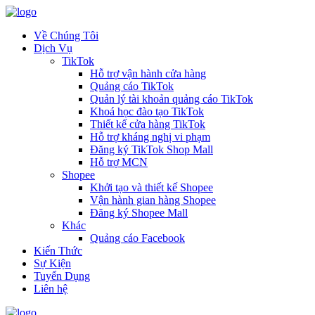
Về Chúng Tôi
Dịch Vụ
TikTok
Hỗ trợ vận hành cửa hàng
Quảng cáo TikTok
Quản lý tài khoản quảng cáo TikTok
Khoá học đào tạo TikTok
Thiết kế cửa hàng TikTok
Hỗ trợ kháng nghị vi phạm
Đăng ký TikTok Shop Mall
Hỗ trợ MCN
Shopee
Khởi tạo và thiết kế Shopee
Vận hành gian hàng Shopee
Đăng ký Shopee Mall
Khác
Quảng cáo Facebook
Kiến Thức
Sự Kiện
Tuyển Dụng
Liên hệ