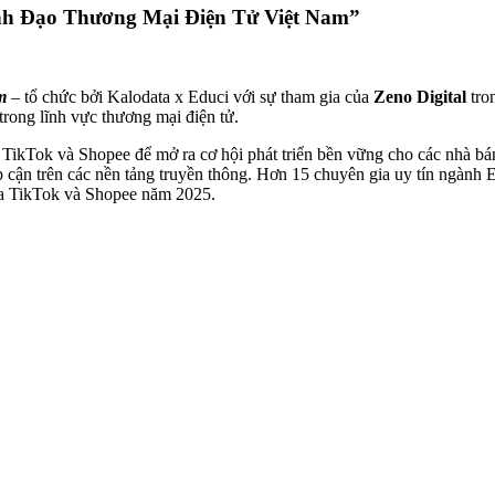
ãnh Đạo Thương Mại Điện Tử Việt Nam”
m
– tổ chức bởi Kalodata x Educi với sự tham gia của
Zeno Digital
tron
rong lĩnh vực thương mại điện tử.
từ TikTok và Shopee để mở ra cơ hội phát triển bền vững cho các nhà b
p cận trên các nền tảng truyền thông. Hơn 15 chuyên gia uy tín ngành 
ủa TikTok và Shopee năm 2025.