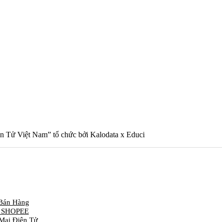
n Tử Việt Nam” tổ chức bởi Kalodata x Educi
 Bán Hàng
à SHOPEE
Mại Điện Tử