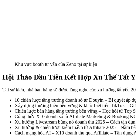
Khu vực booth tư vấn của Zeno tại sự kiện
Hội Thảo Đầu Tiên Kết Hợp Xu Thế Tấ
Tại sự kiện, nhà bán hàng sẽ được lắng nghe các xu hướng tất yếu 20
10 chiến lược tăng trưởng doanh số từ Douyin – Bí quyết áp
Xây dựng thương hiệu bền vững & khác biệt trên TikTok – Gi
Chiến lược bán hàng tăng trưởng bền vững – Học hỏi từ Top Se
Công thức X10 doanh số từ Affiliate Marketing & Booking KO
Xu hướng Livestream bùng nổ doanh thu 2025 – Cách tận dụng
Xu hướng & chiến lược kiếm t.i.ề.n từ Affiliate 2025 – Nắm bắ
Cách mạng hóa AI – X10 doanh thu qua Affiliate – Tận dụng AI