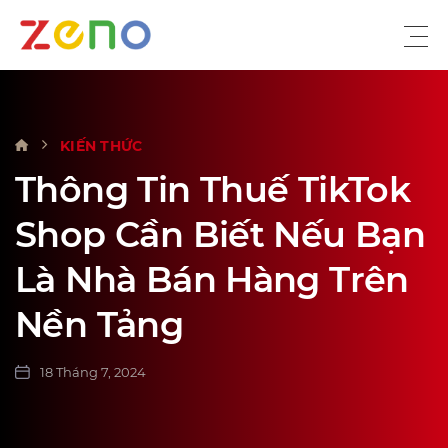
VỀ CHÚNG TÔI
KIẾN THỨC
DỊCH VỤ
Thông Tin Thuế TikTok
KIẾN THỨC
Shop Cần Biết Nếu Bạn
SỰ KIỆN
Là Nhà Bán Hàng Trên
TUYỂN DỤNG
Nền Tảng
LIÊN HỆ
18 Tháng 7, 2024