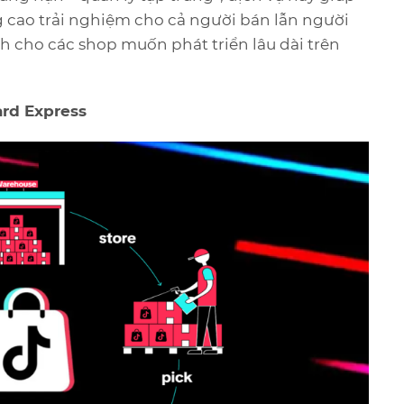
âng cao trải nghiệm cho cả người bán lẫn người
h cho các shop muốn phát triển lâu dài trên
rd Express