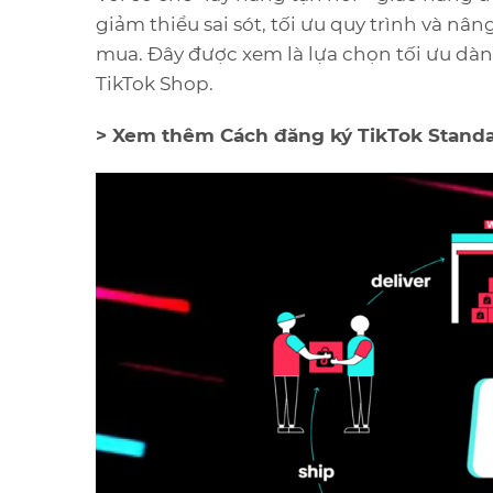
giảm thiểu sai sót, tối ưu quy trình và n
mua. Đây được xem là lựa chọn tối ưu dàn
TikTok Shop.
> Xem thêm Cách đăng ký TikTok Standa