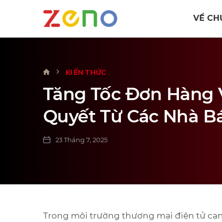
VỀ CH
KIẾN THỨC
Tăng Tốc Đơn Hàng V
Quyết Từ Các Nhà B
23 Tháng 7, 2025
Trong môi trường thương mại điện tử cạn