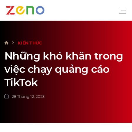
VỀ CHÚNG TÔI
KIẾN THỨC
DỊCH VỤ
Những khó khăn trong
KIẾN THỨC
việc chạy quảng cáo
SỰ KIỆN
TikTok
TUYỂN DỤNG
LIÊN HỆ
28 Tháng 12, 2023