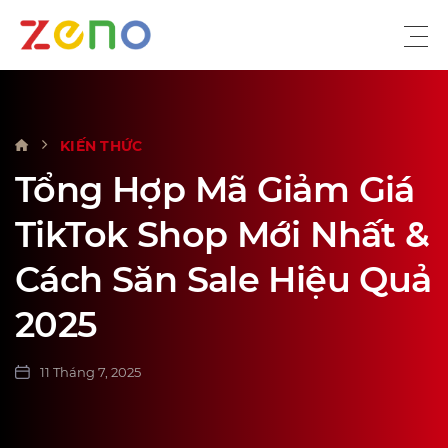
VỀ CHÚNG TÔI
KIẾN THỨC
DỊCH VỤ
Tổng Hợp Mã Giảm Giá
KIẾN THỨC
TikTok Shop Mới Nhất &
SỰ KIỆN
Cách Săn Sale Hiệu Quả
TUYỂN DỤNG
2025
LIÊN HỆ
11 Tháng 7, 2025